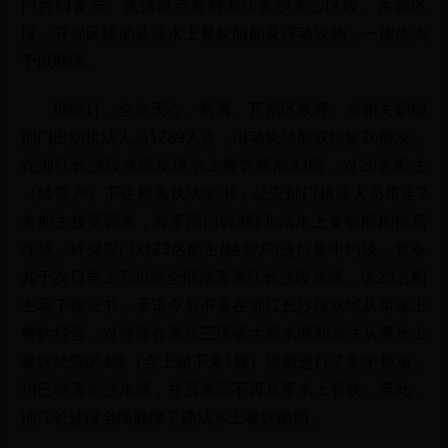
门共同参与。执法重点是对湘江长沙天心区段、岳麓区
段、开福区段的非法水上餐饮船舶及浮动设施，一律依法
予以取缔。
据统计，全市天心、岳麓、开福区政府、市相关职能
部门出动执法人员1289人次，出动执法船或快艇26艘次，
在湘江长沙段水域发现水上餐饮船舶33艘，对28名船主
（经营户）下达相关执法文书，公安部门执法人员带走2
名船主接受调查，海事部门将3艘非法水上餐饮船舶拖离
现场，环保部门对23名船主(经营户)进行集中约谈，责令
其于次日早上7:30前全部撤离湘江长沙段水域，该23名船
主写下保证书，承诺今后不会在湘江长沙段水域从事水上
餐饮经营。对停靠在湘江三汊矾大桥水域和非法从事水上
餐饮经营的4艘（含上游下来1艘）渔船进行了集中整治，
均已驶离长沙水域，并且表示不再从事水上餐饮，至此，
湘江长沙段全面取缔了违法水上餐饮船舶。