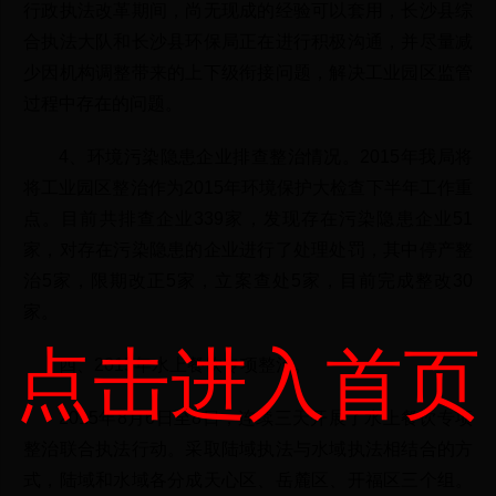
行政执法改革期间，尚无现成的经验可以套用，长沙县综
合执法大队和长沙县环保局正在进行积极沟通，并尽量减
少因机构调整带来的上下级衔接问题，解决工业园区监管
过程中存在的问题。
4、环境污染隐患企业排查整治情况。2015年我局将
将工业园区整治作为2015年环境保护大检查下半年工作重
点。目前共排查企业339家，发现存在污染隐患企业51
家，对存在污染隐患的企业进行了处理处罚，其中停产整
治5家，限期改正5家，立案查处5家，目前完成整改30
家。
点击进入首页
四、2015年水上餐饮专项整治。
2015年8月6日至8日，连续三天开展了水上餐饮专项
整治联合执法行动。采取陆域执法与水域执法相结合的方
式，陆域和水域各分成天心区、岳麓区、开福区三个组。