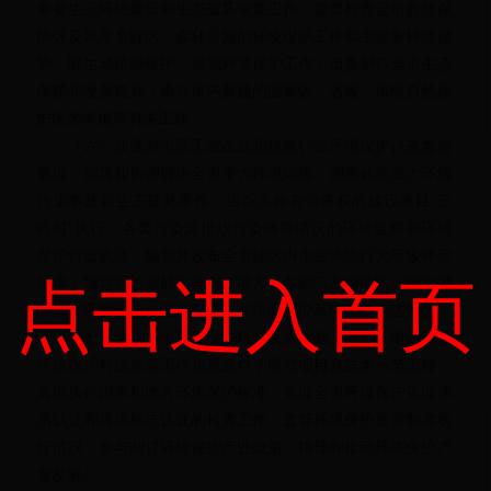
重要生态环境建设和生态破坏恢复工作；监督检查全市自然保
护区及风景名胜区、森林公园的环境保护工作和生物多样性保
护、野生动植物保护、湿地环境保护工作；负责制订全市生态
保护和发展规划；承办市内新建的国家级、省级、市级自然保
护区的申报等有关工作。
（六）加强对市区工业企业和建筑行业环境保护行政监督
管理；指导和协调解决全市重大环境问题；调查处理重大环境
污染事故和生态破坏事件；组织实施有管辖权的建设项目“三
同时”执行、各类污染源排放污染物等情况的环境监察和环境
保护行政执法；编制并发布全市辖区内企业环境行为等级评定
点击进入首页
结果；指导或协调解决全市各地方、各部门及跨地区、跨流域
的重大环境问题；组织实施全市环境保护系统行政执法监督。
（七）编制全市环境保护科技发展规划、计划，组织管理
环境保护科技发展工作和重点科学研究项目及技术示范工程；
贯彻执行国家和地方环境保护标准，管理全市环境保护管理体
系认证和环境标志认证的检查工作；监督环境保护资质制度执
行情况；参与制订环境保护产业政策，指导和推动环境保护产
业发展。