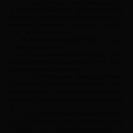
（八）负责全市环境监测、环境统计和环境信息管理工
作；组织实施环境监测制度和规范；组织管理全市环境监测网
和环境信息网；组织对全市环境质量监测和污染源监督监测；
组织编制全市《环境质量报告》，编制、发布全市《环境质量
公报》，统一发布全市环境信息。
（九）组织、指导和协调环境保护宣传教育工作，推动公
众和非政府组织参与环境保护。
（十）组织全市环境保护领域的对外交流与合作；管理、
指导全市环境保护国际合作或援建项目的实施；管理、组织和
协调市内履行国际环境保护条约的活动。
（十一）负责全市电磁辐射源、放射源以及放射性废物的
监控和处置管理；参与全市核安全监督管理和核污染、辐射污
染事故的应急管理工作；配合协助上级环境保护部门对全市范
围的核设施、核材料管制和核承压设备等方面的安全实施监
督。
（十二）负责局机关及直属单位机构编制和人事管理等有
关工作；根据中组部组通字［1999］35号文件精神，协助地
方党委做好区、县（市）环境保护部门领导干部管理工作；指