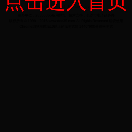
点击进入首页
网站地图
|
关于我们
|
联系我们
|
后台入口
主办单位：28365365备用网址 技术支持：长沙市电子政务办
版权所有 © 1998－2016 www.doc39.com. All Rights Reserved
建议使用
Chrome浏览器或IE10以上的IE浏览器 1440*900分辨率浏览