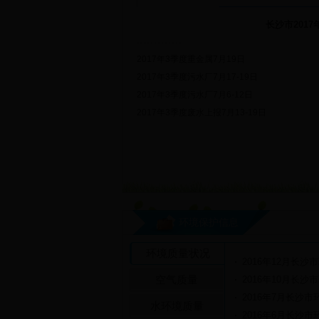
长沙市201
2017年3季度重金属7月19日
2017年3季度污水厂7月17-19日
2017年3季度污水厂7月6-12日
2017年3季度废水上报7月13-19日
环境保护信息
环境质量状况
2016年12月长
空气质量
2016年10月长
2016年7月长沙
水环境质量
2016年6月长沙