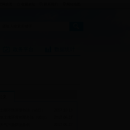
官网首页
收藏本站
联系我们
网站地图
政务平台
数据统计
公文
5备用网址 关于长沙城投...
土壤环境管理办法（试行）
2017.12.11
2017.10.13
5备用网址 关于长沙城投...
块土壤环境管理办法（试行）
2017.12.04
2017.06.27
5备用网址 关于西气东输...
大气污染防治条例
2017.11.20
2017.06.27