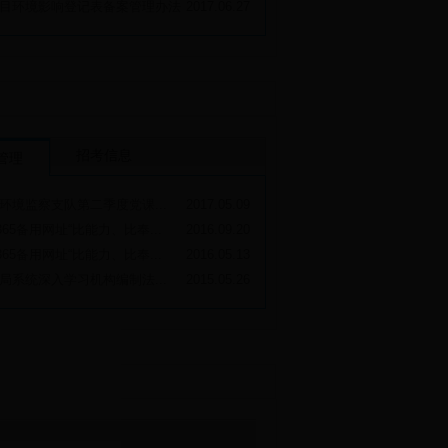
5备用网址 关于15号路（...
目环境影响登记表备案管理办法
2017.11.16
2017.06.27
招考信息
管理
等同志任职试用期满转...
环境监察支队第二季度党课...
2017.01.20
2017.05.09
2017年28365365备用网址所属事
365备用网址党组关于郭...
5365备用网址“比能力、比奉...
2016.06.30
2016.09.20
28365365备用网址及长沙市环境
016〕7号关于欧隆利...
5365备用网址“比能力、比奉...
2016.01.09
2016.05.13
28365365备用网址2017年公开选
016〕5号 关于刘中等...
局系统深入学习机构编制法...
2016.01.08
2015.05.26
28365365备用网址2017年公务员