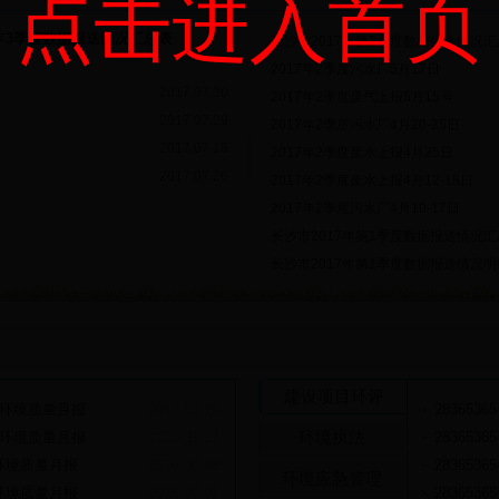
点击进入首页
7年3季度数据报送情况汇总表
长沙市2017年第2季度数据报送情况
2017年2季度污水厂5月17日
2017.07.30
2017年2季度废气上报5月15号
2017.07.29
2017年2季度污水厂4月20-25日
2017.07.18
2017年2季度废水上报4月25日
2017.07.26
2017年2季度废水上报4月12-18日
2017年2季度污水厂4月10-17日
长沙市2017年第1季度数据报送情况
长沙市2017年第1季度数据报送情况
建设项目环评
沙市环境质量月报
2017.01.16
283653
环境执法
沙市环境质量月报
2016.11.21
283653
市环境质量月报
2016.08.08
283653
环境应急管理
市环境质量月报
2016.07.07
283653