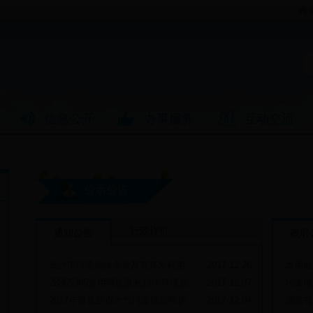
信息公开
办事服务
互动交流
公示公告
行政许可
通知公告
政府
长沙市污染地块名录及其开发利用...
2017.12.26
2836536
农用地
28365365备用网址及长沙市环境监...
2017.12.07
2836536
污染地
2017年度长沙市大气污染防治特护...
2017.12.04
2836536
湖南省