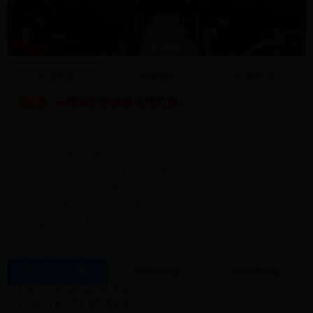
本地动态
区县热点
环保要闻
环境保护部政策法规司负...
2017年9月，经国务院同意，财政部、国家税务总局、环境保护部等5部
门联合公布《关于印发节能节水和环境保护专用设备企业所得税优惠...
推动环保装备创新发展
01-02
环境保护部环境监测司有关负责人就《排污单位自行监测技术指南 钢铁工业及炼焦化学工业》等六项国家环境保护标准答记者问
01-02
环境保护部、住房城乡建设部公布第一批全国环保设施和城市污水垃圾处理设施公众开放名单
01-02
490个问题全部如期完成清理整治
01-02
家用新风机行业标准有望2018年底发布
01-02
空气环境质量
水环境质量
声环境质量
2017年11月长沙市环境空气质量
2017年10月长沙市环境空气质量