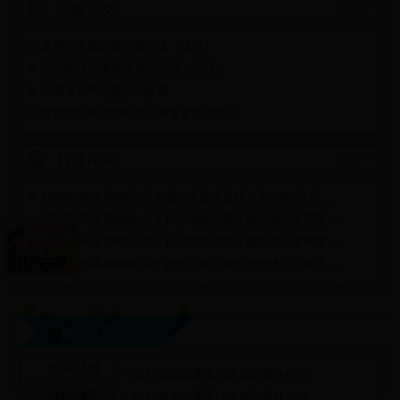
更多>>
法规公文
2015年9月长沙市环境空气质量
2015年8月长沙市环境空气质量
农用地土壤环境管理办法（试行）
2015年7月长沙市环境空气质量
2015年6月长沙市环境空气质量
污染地块土壤环境管理办法（试行）
2015年5月长沙市环境空气质量
湖南省大气污染防治条例
2015年4月长沙市环境空气质量
建设项目环境影响登记表备案管理办法
2015年3月长沙市环境空气质量
2015年2月长沙市环境空气质量
2015年1月长沙市环境空气质量
更多>>
行政许可
长沙空气质量实时发布
环境空气质量评价依据
28365365备用网址 关于湘江大道南延线（圭白路-市七水厂取水泵房）工程影响评价文件审批决定公开
28365365备用网址 关于长沙城投机场迁建投资开发有限责任公司湘江大道南延线（圭白路-市七水厂取水泵房）环境影响评价文件审批前的公示
28365365备用网址 关于长沙城投机场迁建投资开发有限责任公司湘江大道南延线（圭白路-市七水厂取水泵房）工程环境影响报告表受理情况的公示
28365365备用网址 关于西气东输三线长沙支线工程环境影响评价文件审批决定公开
政务平台
政策法规
2017年第四季度行政诉讼案件公示
规划财务
2017年第二季度行政诉讼案件公示