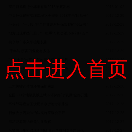
家用新风机行业标准有望2018年底发布
2018-01-02
中央环保督察实现31省区全覆盖 2018年杀“回马枪”
2017-12-29
环保部：“一刀切”停产停业是对环保督察的“高级黑”
2017-12-29
地方出现哪些问题，“一把手”可能会被环保部约谈？
2017-12-29
共享单车步入平稳增长期
2017-12-29
“千年能源”离商业化有多远
2017-12-29
点击进入首页
“大气十条”收官 空气改善目标有望实现
2017-12-29
环保部再启全国饮用水水源地专项排查
2017-12-28
国务院明确环保税为地方收入
2017-12-28
三大关键词读懂环境保护税法
2017-12-28
全国338个地级及以上城市环保部门“双微”全部开通
2017-12-28
环保部再启全国饮用水水源地专项排查
2017-12-28
新修改水污染防治法实施座谈会召开
2017-12-28
清洁能源消纳难题明显缓解
2017-12-27
污染防治攻坚路线图明确 量化考核问责更趋细化
2017-12-27